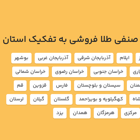
 صنفی طلا فروشی به تفکیک استان
ايلام
آذربايجان شرقي
آذربايجان غربي
بوشهر
اري
خراسان جنوبي
خراسان رضوي
خراسان شمالي
نان
سيستان و بلوچستان
فارس
قزوين
قم
شاه
كهگيلويه و بويراحمد
گلستان
گيلان
لرستان
مركزي
هرمزگان
همدان
يزد