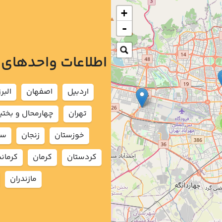
+
-
اطلاعات واحدهای
اردبيل
اصفهان
البرز
تهران
چهارمحال و بختي
خوزستان
زنجان
سم
كردستان
كرمان
كرمان
مازندران