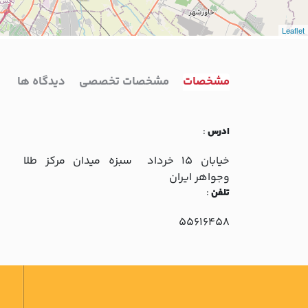
Leaflet
مشخصات
مشخصات تخصصی
دیدگاه ها
ادرس
:
خيابان 15 خرداد سبزه ميدان مرکز طلا
وجواهر ايران
تلفن
:
55616458