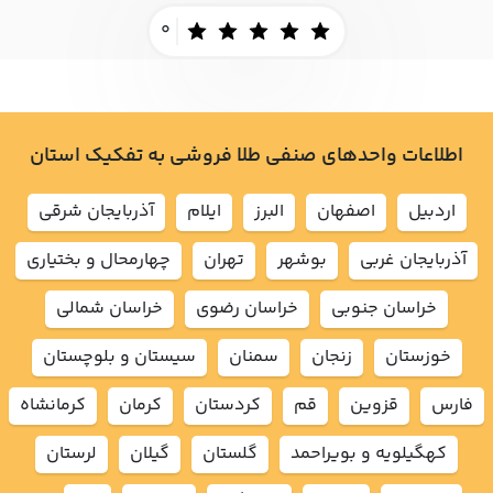
0
اطلاعات واحدهای صنفی طلا فروشی به تفکیک استان
اردبيل
اصفهان
البرز
ايلام
آذربايجان شرقي
آذربايجان غربي
بوشهر
تهران
چهارمحال و بختياري
خراسان جنوبي
خراسان رضوي
خراسان شمالي
خوزستان
زنجان
سمنان
سيستان و بلوچستان
فارس
قزوين
قم
كردستان
كرمان
كرمانشاه
كهگيلويه و بويراحمد
گلستان
گيلان
لرستان