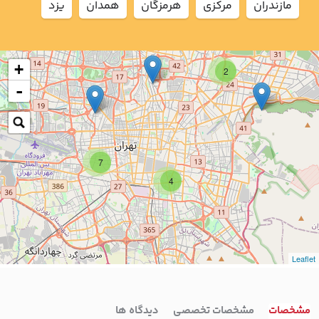
مازندران
مركزي
هرمزگان
همدان
يزد
+
2
-
7
4
Leaflet
مشخصات
مشخصات تخصصی
دیدگاه ها