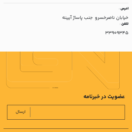
ادرس
:
خيابان ناصرخسرو جنب پاساژ آيينه
تلفن
:
33909345
عضویت در خبرنامه
ارسال