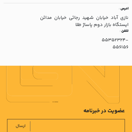
ادرس
:
نازي آباد خيابان شهيد رجائي خيابان مدائن
ايستگاه بازار دوم پاساژ طلا
تلفن
:
55352324-
556156
عضویت در خبرنامه
ارسال