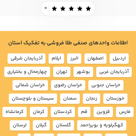
0
اطلاعات واحدهای صنفی طلا فروشی به تفکیک استان
اردبيل
اصفهان
البرز
ايلام
آذربايجان شرقي
آذربايجان غربي
بوشهر
تهران
چهارمحال و بختياري
خراسان جنوبي
خراسان رضوي
خراسان شمالي
خوزستان
زنجان
سمنان
سيستان و بلوچستان
فارس
قزوين
قم
كردستان
كرمان
كرمانشاه
كهگيلويه و بويراحمد
گلستان
گيلان
لرستان