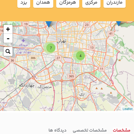
مازندران
مركزي
هرمزگان
همدان
يزد
+
-
7
4
Leaflet
مشخصات
مشخصات تخصصی
دیدگاه ها