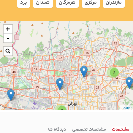
مازندران
مركزي
هرمزگان
همدان
يزد
+
-
2
Leaflet
7
4
مشخصات
مشخصات تخصصی
دیدگاه ها