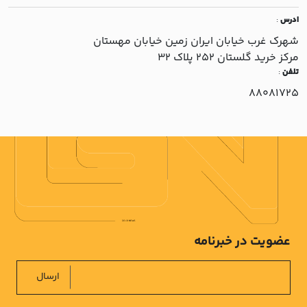
ادرس
:
شهرک غرب خيابان ايران زمين خيابان مهستان
مرکز خريد گلستان 252 پلاک 32
تلفن
:
88081725
عضویت در خبرنامه
ارسال