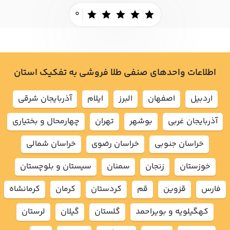
0
اطلاعات واحدهای صنفی طلا فروشی به تفکیک استان
اردبيل
اصفهان
البرز
ايلام
آذربايجان شرقي
آذربايجان غربي
بوشهر
تهران
چهارمحال و بختياري
خراسان جنوبي
خراسان رضوي
خراسان شمالي
خوزستان
زنجان
سمنان
سيستان و بلوچستان
فارس
قزوين
قم
كردستان
كرمان
كرمانشاه
كهگيلويه و بويراحمد
گلستان
گيلان
لرستان