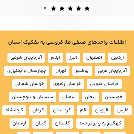
0
اطلاعات واحدهای صنفی طلا فروشی به تفکیک استان
اردبيل
اصفهان
البرز
ايلام
آذربايجان شرقي
آذربايجان غربي
بوشهر
تهران
چهارمحال و بختياري
خراسان جنوبي
خراسان رضوي
خراسان شمالي
خوزستان
زنجان
سمنان
سيستان و بلوچستان
فارس
قزوين
قم
كردستان
كرمان
كرمانشاه
كهگيلويه و بويراحمد
گلستان
گيلان
لرستان