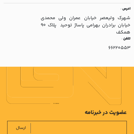
ادرس
:
شهرک وليعصر خيابان عمران ولي محمدي
خيابان برادران بهرامي پاساژ توحيد پلاک 90
همکف
تلفن
:
66220553
عضویت در خبرنامه
ارسال