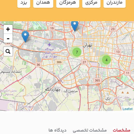
مازندران
مركزي
هرمزگان
همدان
يزد
+
-
7
4
Leaflet
مشخصات
مشخصات تخصصی
دیدگاه ها