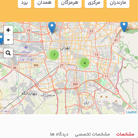
مازندران
مركزي
هرمزگان
همدان
يزد
+
-
7
4
Leaflet
مشخصات
مشخصات تخصصی
دیدگاه ها