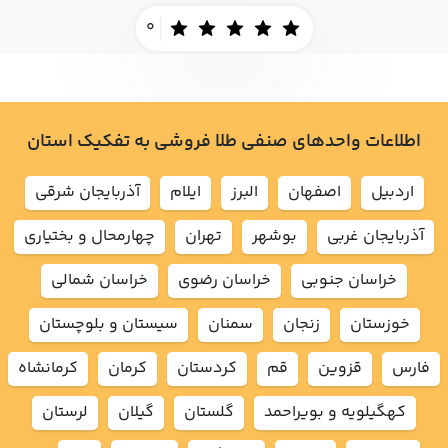
0
اطلاعات واحدهای صنفی طلا فروشی به تفکیک استان
اردبيل
اصفهان
البرز
ايلام
آذربايجان شرقي
آذربايجان غربي
بوشهر
تهران
چهارمحال و بختياري
خراسان جنوبي
خراسان رضوي
خراسان شمالي
خوزستان
زنجان
سمنان
سيستان و بلوچستان
فارس
قزوين
قم
كردستان
كرمان
كرمانشاه
كهگيلويه و بويراحمد
گلستان
گيلان
لرستان