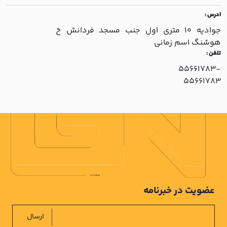
ادرس :
جواديه 10 متري اول جنب مسجد فردانش خ
هوشنگ اسم زماني
تلفن :
55661783-
55661783
عضویت در خبرنامه
ارسال