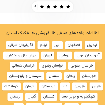
0
اطلاعات واحدهای صنفی طلا فروشی به تفکیک استان
اردبيل
اصفهان
البرز
ايلام
آذربايجان شرقي
آذربايجان غربي
بوشهر
تهران
چهارمحال و بختياري
خراسان جنوبي
خراسان رضوي
خراسان شمالي
خوزستان
زنجان
سمنان
سيستان و بلوچستان
فارس
قزوين
قم
كردستان
كرمان
كرمانشاه
كهگيلويه و بويراحمد
گلستان
گيلان
لرستان