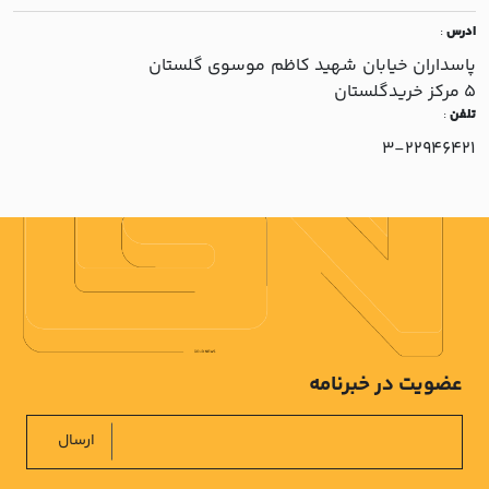
ادرس
:
پاسداران خيابان شهيد کاظم موسوي گلستان
5 مرکز خريدگلستان
تلفن
:
3-22946421
عضویت در خبرنامه
ارسال