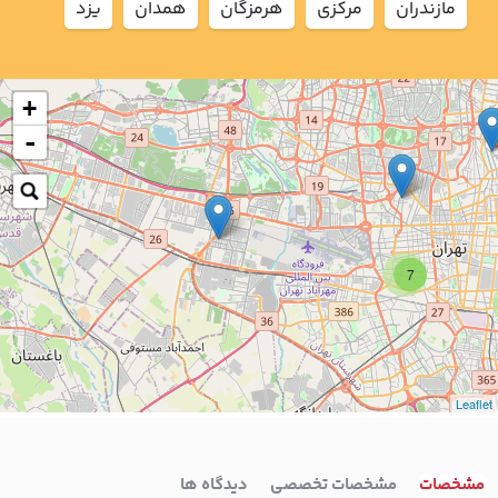
مازندران
مركزي
هرمزگان
همدان
يزد
+
-
7
Leaflet
مشخصات
مشخصات تخصصی
دیدگاه ها