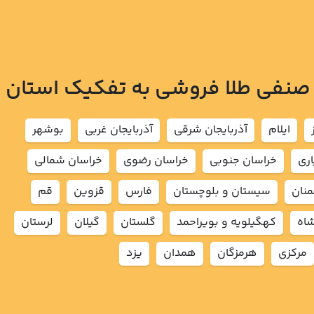
 صنفی طلا فروشی به تفکیک استان
ايلام
آذربايجان شرقي
آذربايجان غربي
بوشهر
اري
خراسان جنوبي
خراسان رضوي
خراسان شمالي
نان
سيستان و بلوچستان
فارس
قزوين
قم
شاه
كهگيلويه و بويراحمد
گلستان
گيلان
لرستان
مركزي
هرمزگان
همدان
يزد