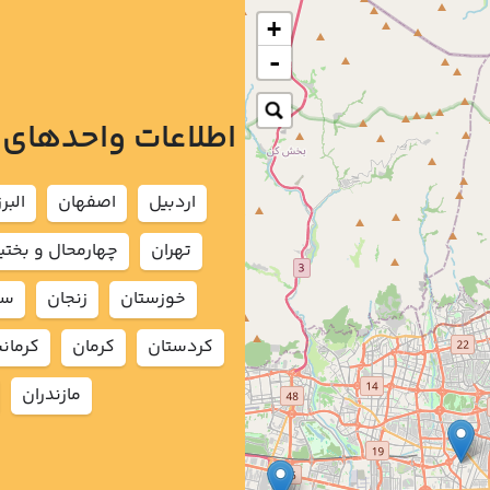
+
-
اطلاعات واحدهای
اردبيل
اصفهان
البرز
تهران
چهارمحال و بختي
خوزستان
زنجان
سم
كردستان
كرمان
كرمان
مازندران