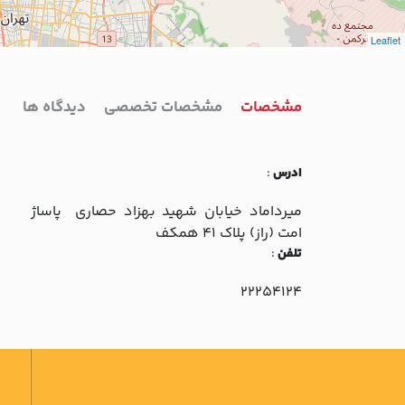
Leaflet
4
مشخصات
مشخصات تخصصی
دیدگاه ها
ادرس
:
ميرداماد خيابان شهيد بهزاد حصاري پاساژ
امت (راز) پلاک 41 همکف
تلفن
:
22254124