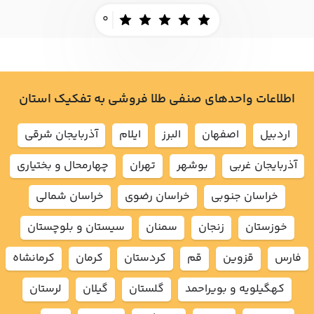
0
اطلاعات واحدهای صنفی طلا فروشی به تفکیک استان
اردبيل
اصفهان
البرز
ايلام
آذربايجان شرقي
آذربايجان غربي
بوشهر
تهران
چهارمحال و بختياري
خراسان جنوبي
خراسان رضوي
خراسان شمالي
خوزستان
زنجان
سمنان
سيستان و بلوچستان
فارس
قزوين
قم
كردستان
كرمان
كرمانشاه
كهگيلويه و بويراحمد
گلستان
گيلان
لرستان