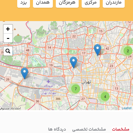
مازندران
مركزي
هرمزگان
همدان
يزد
+
-
2
7
4
Leaflet
مشخصات
مشخصات تخصصی
دیدگاه ها