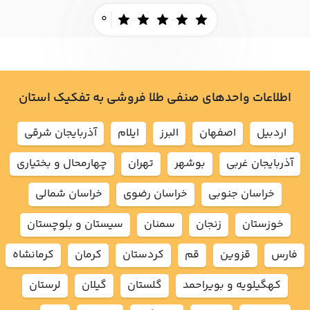
0
اطلاعات واحدهای صنفی طلا فروشی به تفکیک استان
اردبيل
اصفهان
البرز
ايلام
آذربايجان شرقي
آذربايجان غربي
بوشهر
تهران
چهارمحال و بختياري
خراسان جنوبي
خراسان رضوي
خراسان شمالي
خوزستان
زنجان
سمنان
سيستان و بلوچستان
فارس
قزوين
قم
كردستان
كرمان
كرمانشاه
كهگيلويه و بويراحمد
گلستان
گيلان
لرستان