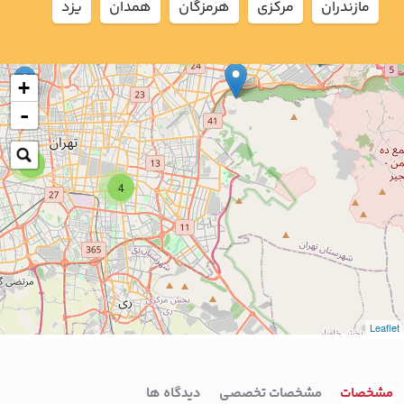
مازندران
مركزي
هرمزگان
همدان
يزد
2
+
-
7
4
Leaflet
مشخصات
مشخصات تخصصی
دیدگاه ها