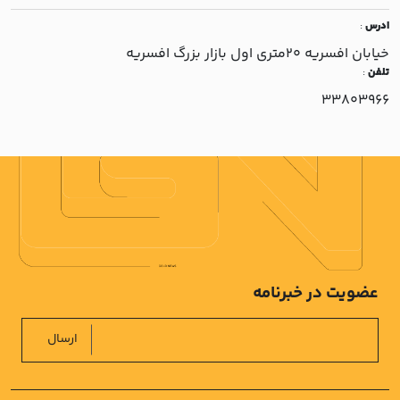
ادرس
:
خيابان افسريه 20متري اول بازار بزرگ افسريه
تلفن
:
33803966
عضویت در خبرنامه
ارسال