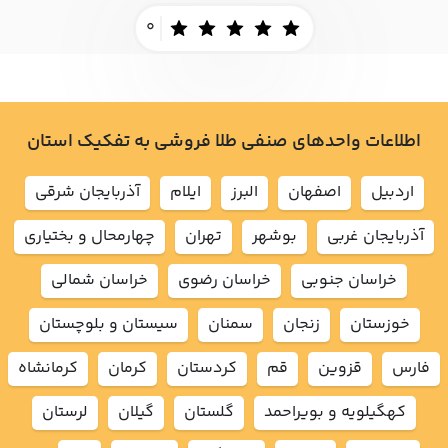
0
اطلاعات واحدهای صنفی طلا فروشی به تفکیک استان
اردبيل
اصفهان
البرز
ايلام
آذربايجان شرقي
آذربايجان غربي
بوشهر
تهران
چهارمحال و بختياري
خراسان جنوبي
خراسان رضوي
خراسان شمالي
خوزستان
زنجان
سمنان
سيستان و بلوچستان
فارس
قزوين
قم
كردستان
كرمان
كرمانشاه
كهگيلويه و بويراحمد
گلستان
گيلان
لرستان