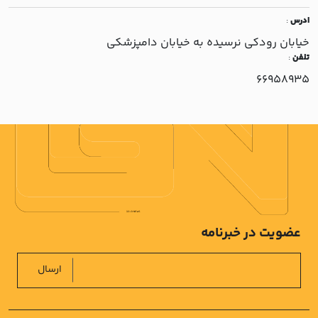
ادرس
:
خيابان رودکي نرسيده به خيابان دامپزشکي
تلفن
:
66958935
عضویت در خبرنامه
ارسال