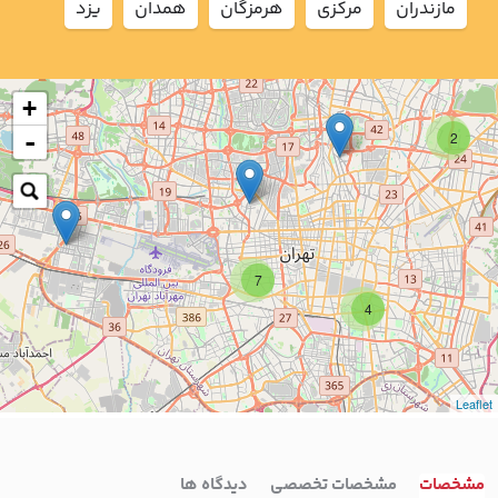
مازندران
مركزي
هرمزگان
همدان
يزد
+
-
2
7
4
Leaflet
مشخصات
مشخصات تخصصی
دیدگاه ها