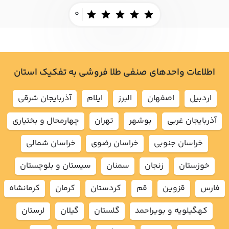
0
اطلاعات واحدهای صنفی طلا فروشی به تفکیک استان
اردبيل
اصفهان
البرز
ايلام
آذربايجان شرقي
آذربايجان غربي
بوشهر
تهران
چهارمحال و بختياري
خراسان جنوبي
خراسان رضوي
خراسان شمالي
خوزستان
زنجان
سمنان
سيستان و بلوچستان
فارس
قزوين
قم
كردستان
كرمان
كرمانشاه
كهگيلويه و بويراحمد
گلستان
گيلان
لرستان