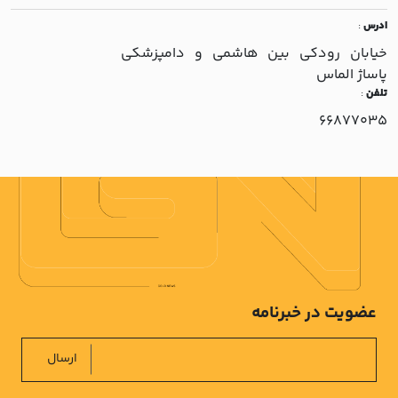
ادرس
:
خيابان رودکي بين هاشمي و دامپزشکي
پاساژ الماس
تلفن
:
66877035
عضویت در خبرنامه
ارسال