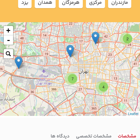
مازندران
مركزي
هرمزگان
همدان
يزد
+
-
2
7
4
Leaflet
مشخصات
مشخصات تخصصی
دیدگاه ها