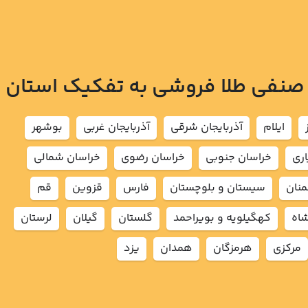
 صنفی طلا فروشی به تفکیک استان
ايلام
آذربايجان شرقي
آذربايجان غربي
بوشهر
اري
خراسان جنوبي
خراسان رضوي
خراسان شمالي
نان
سيستان و بلوچستان
فارس
قزوين
قم
شاه
كهگيلويه و بويراحمد
گلستان
گيلان
لرستان
مركزي
هرمزگان
همدان
يزد