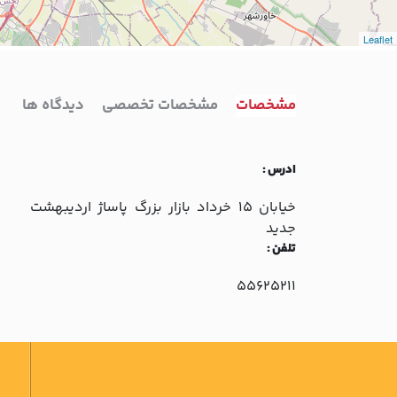
Leaflet
مشخصات
مشخصات تخصصی
دیدگاه ها
ادرس :
خيابان 15 خرداد بازار بزرگ پاساژ ارديبهشت
جديد
تلفن :
55625211