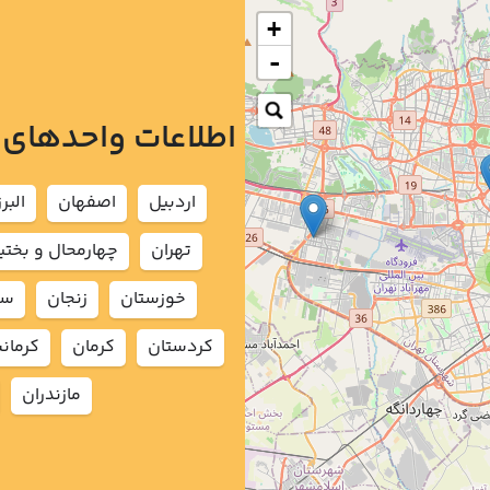
+
-
اطلاعات واحدهای
اردبيل
اصفهان
البرز
تهران
چهارمحال و بختي
خوزستان
زنجان
سم
كردستان
كرمان
كرمان
مازندران