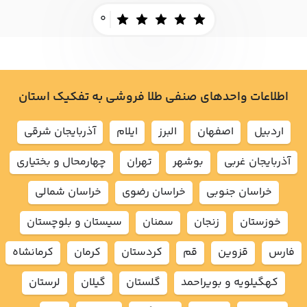
0
اطلاعات واحدهای صنفی طلا فروشی به تفکیک استان
اردبيل
اصفهان
البرز
ايلام
آذربايجان شرقي
آذربايجان غربي
بوشهر
تهران
چهارمحال و بختياري
خراسان جنوبي
خراسان رضوي
خراسان شمالي
خوزستان
زنجان
سمنان
سيستان و بلوچستان
فارس
قزوين
قم
كردستان
كرمان
كرمانشاه
كهگيلويه و بويراحمد
گلستان
گيلان
لرستان