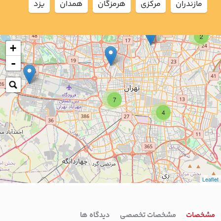
مازندران
مركزي
هرمزگان
همدان
يزد
2
+
-
7
4
Leaflet
مشخصات
مشخصات تخصصی
دیدگاه ها