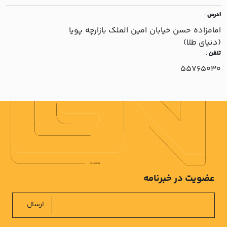
ادرس
:
امامزاده حسن خيابان امين الملک بازارچه پويا
(دنياي طلا)
تلفن
:
55765030
عضویت در خبرنامه
ارسال