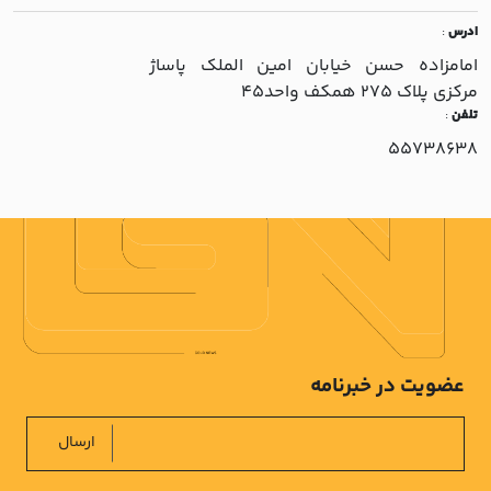
ادرس
:
امامزاده حسن خيابان امين الملک پاساژ
مرکزي پلاک 275 همکف واحد45
تلفن
:
55738638
عضویت در خبرنامه
ارسال