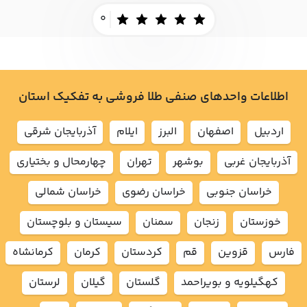
0
اطلاعات واحدهای صنفی طلا فروشی به تفکیک استان
اردبيل
اصفهان
البرز
ايلام
آذربايجان شرقي
آذربايجان غربي
بوشهر
تهران
چهارمحال و بختياري
خراسان جنوبي
خراسان رضوي
خراسان شمالي
خوزستان
زنجان
سمنان
سيستان و بلوچستان
فارس
قزوين
قم
كردستان
كرمان
كرمانشاه
كهگيلويه و بويراحمد
گلستان
گيلان
لرستان