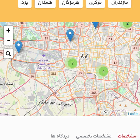
مازندران
مركزي
هرمزگان
همدان
يزد
2
+
-
7
4
Leaflet
مشخصات
مشخصات تخصصی
دیدگاه ها