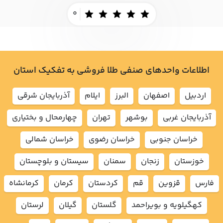
0
اطلاعات واحدهای صنفی طلا فروشی به تفکیک استان
اردبيل
اصفهان
البرز
ايلام
آذربايجان شرقي
آذربايجان غربي
بوشهر
تهران
چهارمحال و بختياري
خراسان جنوبي
خراسان رضوي
خراسان شمالي
خوزستان
زنجان
سمنان
سيستان و بلوچستان
فارس
قزوين
قم
كردستان
كرمان
كرمانشاه
كهگيلويه و بويراحمد
گلستان
گيلان
لرستان