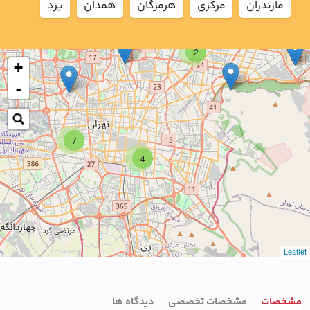
مازندران
مركزي
هرمزگان
همدان
يزد
2
+
-
7
4
Leaflet
مشخصات
مشخصات تخصصی
دیدگاه ها