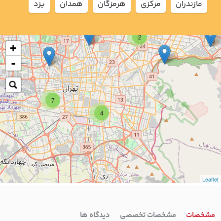
مازندران
مركزي
هرمزگان
همدان
يزد
2
+
-
7
4
Leaflet
مشخصات
مشخصات تخصصی
دیدگاه ها