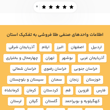
0
اطلاعات واحدهای صنفی طلا فروشی به تفکیک استان
اردبيل
اصفهان
البرز
ايلام
آذربايجان شرقي
آذربايجان غربي
بوشهر
تهران
چهارمحال و بختياري
خراسان جنوبي
خراسان رضوي
خراسان شمالي
خوزستان
زنجان
سمنان
سيستان و بلوچستان
فارس
قزوين
قم
كردستان
كرمان
كرمانشاه
كهگيلويه و بويراحمد
گلستان
گيلان
لرستان