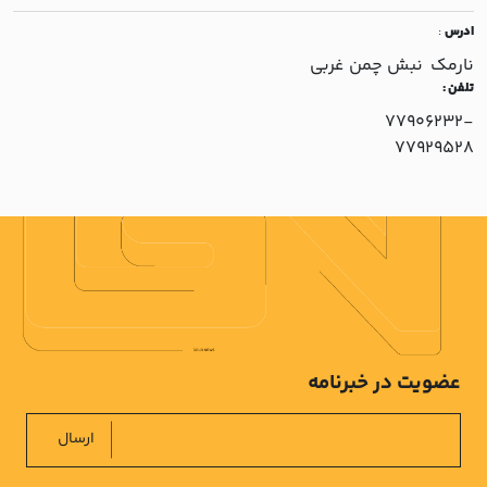
ادرس
:
نارمک نبش چمن غربي
تلفن :
77906232-
77929528
عضویت در خبرنامه
ارسال