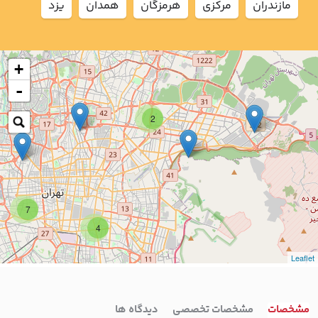
مازندران
مركزي
هرمزگان
همدان
يزد
+
-
2
7
4
Leaflet
مشخصات
مشخصات تخصصی
دیدگاه ها