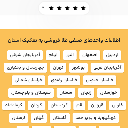
0
اطلاعات واحدهای صنفی طلا فروشی به تفکیک استان
اردبيل
اصفهان
البرز
ايلام
آذربايجان شرقي
آذربايجان غربي
بوشهر
تهران
چهارمحال و بختياري
خراسان جنوبي
خراسان رضوي
خراسان شمالي
خوزستان
زنجان
سمنان
سيستان و بلوچستان
فارس
قزوين
قم
كردستان
كرمان
كرمانشاه
كهگيلويه و بويراحمد
گلستان
گيلان
لرستان