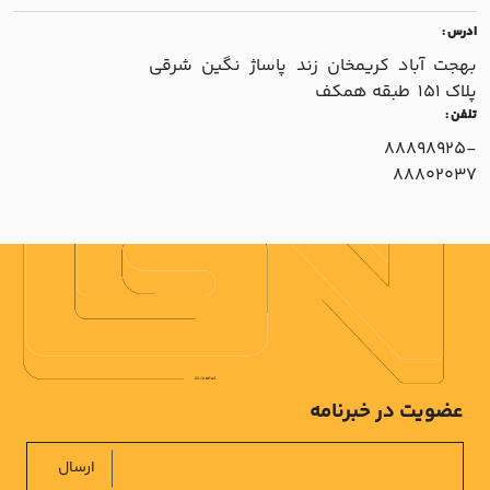
ادرس :
بهجت آباد کريمخان زند پاساژ نگين شرقي
پلاک 151 طبقه همکف
تلفن :
88898925-
88802037
عضویت در خبرنامه
ارسال