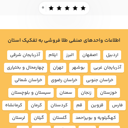
0
اطلاعات واحدهای صنفی طلا فروشی به تفکیک استان
اردبيل
اصفهان
البرز
ايلام
آذربايجان شرقي
آذربايجان غربي
بوشهر
تهران
چهارمحال و بختياري
خراسان جنوبي
خراسان رضوي
خراسان شمالي
خوزستان
زنجان
سمنان
سيستان و بلوچستان
فارس
قزوين
قم
كردستان
كرمان
كرمانشاه
كهگيلويه و بويراحمد
گلستان
گيلان
لرستان