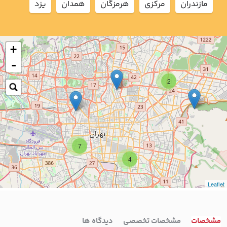
مازندران
مركزي
هرمزگان
همدان
يزد
+
-
2
7
4
Leaflet
مشخصات
مشخصات تخصصی
دیدگاه ها