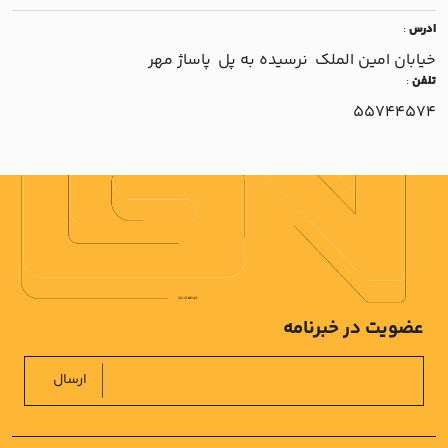
ادرس
:
خيابان امين الملک نرسيده به پل پاساژ مهر
تلفن
:
55744574
عضویت در خبرنامه
ارسال