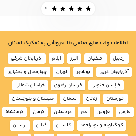
0
اطلاعات واحدهای صنفی طلا فروشی به تفکیک استان
اردبيل
اصفهان
البرز
ايلام
آذربايجان شرقي
آذربايجان غربي
بوشهر
تهران
چهارمحال و بختياري
خراسان جنوبي
خراسان رضوي
خراسان شمالي
خوزستان
زنجان
سمنان
سيستان و بلوچستان
فارس
قزوين
قم
كردستان
كرمان
كرمانشاه
كهگيلويه و بويراحمد
گلستان
گيلان
لرستان