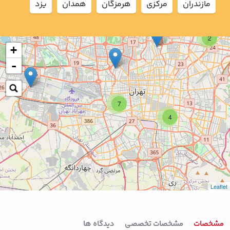
مازندران
مركزي
هرمزگان
همدان
يزد
2
+
-
7
4
Leaflet
مشخصات
مشخصات تخصصی
دیدگاه ها