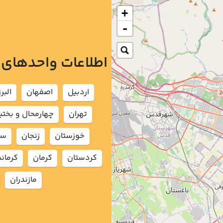
+
-
اطلاعات واحدهای
اردبيل
اصفهان
البرز
تهران
چهارمحال و بختي
خوزستان
زنجان
سم
كردستان
كرمان
كرمان
مازندران