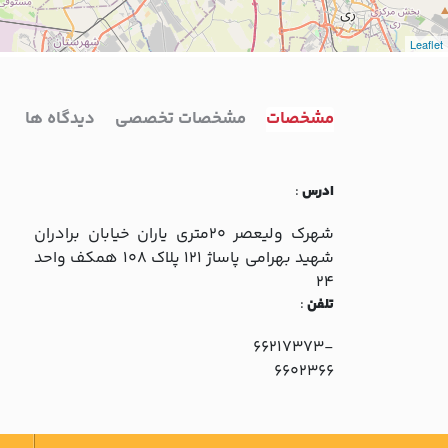
Leaflet
مشخصات
مشخصات تخصصی
دیدگاه ها
ادرس
:
شهرک وليعصر 20متري ياران خيابان برادران
شهيد بهرامي پاساژ 121 پلاک 108 همکف واحد
24
تلفن
:
66217373-
6602366