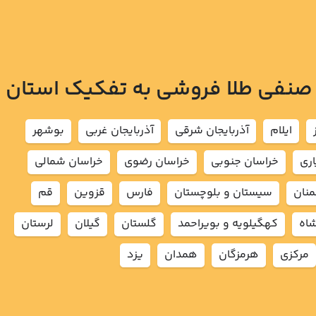
 صنفی طلا فروشی به تفکیک استان
ايلام
آذربايجان شرقي
آذربايجان غربي
بوشهر
اري
خراسان جنوبي
خراسان رضوي
خراسان شمالي
نان
سيستان و بلوچستان
فارس
قزوين
قم
شاه
كهگيلويه و بويراحمد
گلستان
گيلان
لرستان
مركزي
هرمزگان
همدان
يزد