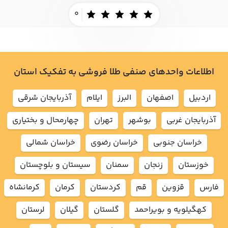
0
اطلاعات واحدهای صنفی طلا فروشی به تفکیک استان
اردبيل
اصفهان
البرز
ايلام
آذربايجان شرقي
آذربايجان غربي
بوشهر
تهران
چهارمحال و بختياري
خراسان جنوبي
خراسان رضوي
خراسان شمالي
خوزستان
زنجان
سمنان
سيستان و بلوچستان
فارس
قزوين
قم
كردستان
كرمان
كرمانشاه
كهگيلويه و بويراحمد
گلستان
گيلان
لرستان