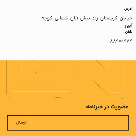
ادرس
:
خيابان کريمخان زند نبش آبان شمالي کوچه
آبيار
تلفن
:
88900974
عضویت در خبرنامه
ارسال