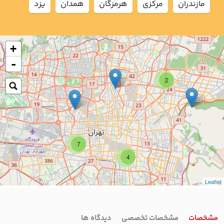
مازندران
مركزي
هرمزگان
همدان
يزد
+
-
2
7
4
Leaflet
مشخصات
مشخصات تخصصی
دیدگاه ها