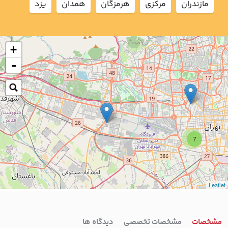
مازندران
مركزي
هرمزگان
همدان
يزد
+
-
7
Leaflet
مشخصات
مشخصات تخصصی
دیدگاه ها