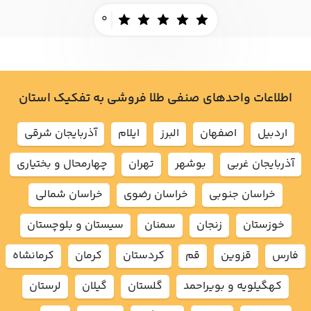
0
اطلاعات واحدهای صنفی طلا فروشی به تفکیک استان
اردبيل
اصفهان
البرز
ايلام
آذربايجان شرقي
آذربايجان غربي
بوشهر
تهران
چهارمحال و بختياري
خراسان جنوبي
خراسان رضوي
خراسان شمالي
خوزستان
زنجان
سمنان
سيستان و بلوچستان
فارس
قزوين
قم
كردستان
كرمان
كرمانشاه
كهگيلويه و بويراحمد
گلستان
گيلان
لرستان