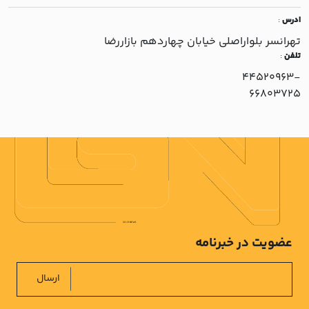
ادرس
:
تهرانسر بلواراصلي خيابان چهاردهم بازاررضا
تلفن
:
44520963-
66803725
عضویت در خبرنامه
ارسال