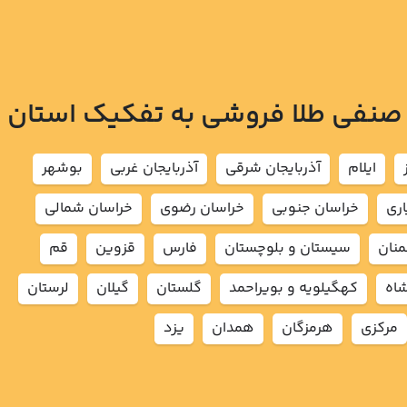
 صنفی طلا فروشی به تفکیک استان
ايلام
آذربايجان شرقي
آذربايجان غربي
بوشهر
اري
خراسان جنوبي
خراسان رضوي
خراسان شمالي
نان
سيستان و بلوچستان
فارس
قزوين
قم
شاه
كهگيلويه و بويراحمد
گلستان
گيلان
لرستان
مركزي
هرمزگان
همدان
يزد