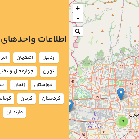
+
-
اطلاعات واحدهای
اردبيل
اصفهان
البرز
تهران
چهارمحال و بختي
خوزستان
زنجان
سم
كردستان
كرمان
كرمان
مازندران
7