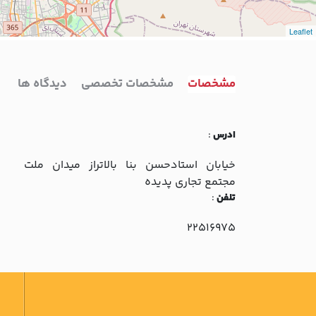
Leaflet
مشخصات
مشخصات تخصصی
دیدگاه ها
ادرس
:
خيابان استادحسن بنا بالاتراز ميدان ملت
مجتمع تجاري پديده
تلفن
:
22516975