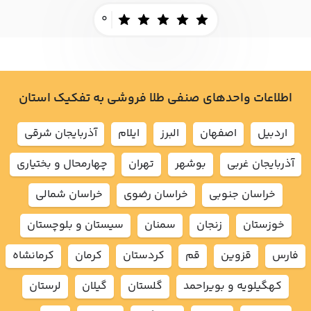
0
اطلاعات واحدهای صنفی طلا فروشی به تفکیک استان
اردبيل
اصفهان
البرز
ايلام
آذربايجان شرقي
آذربايجان غربي
بوشهر
تهران
چهارمحال و بختياري
خراسان جنوبي
خراسان رضوي
خراسان شمالي
خوزستان
زنجان
سمنان
سيستان و بلوچستان
فارس
قزوين
قم
كردستان
كرمان
كرمانشاه
كهگيلويه و بويراحمد
گلستان
گيلان
لرستان