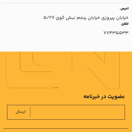
ادرس
:
خيابان پيروزي خيابان پنجم نبش کوي 5/27
تلفن
:
77435533
عضویت در خبرنامه
ارسال