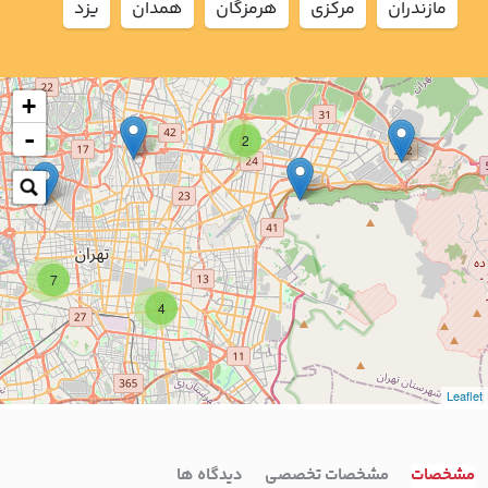
مازندران
مركزي
هرمزگان
همدان
يزد
+
-
2
7
4
Leaflet
مشخصات
مشخصات تخصصی
دیدگاه ها