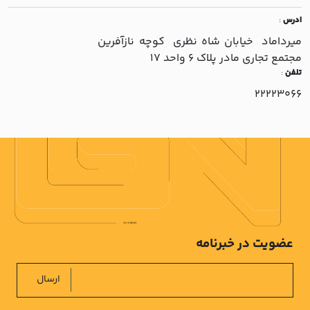
ادرس
:
ميرداماد خيابان شاه نظري کوچه نازآفرين
مجتمع تجاري مادر پلاک 6 واحد 17
تلفن
:
22223066
عضویت در خبرنامه
ارسال