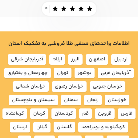
0
اطلاعات واحدهای صنفی طلا فروشی به تفکیک استان
اردبيل
اصفهان
البرز
ايلام
آذربايجان شرقي
آذربايجان غربي
بوشهر
تهران
چهارمحال و بختياري
خراسان جنوبي
خراسان رضوي
خراسان شمالي
خوزستان
زنجان
سمنان
سيستان و بلوچستان
فارس
قزوين
قم
كردستان
كرمان
كرمانشاه
كهگيلويه و بويراحمد
گلستان
گيلان
لرستان