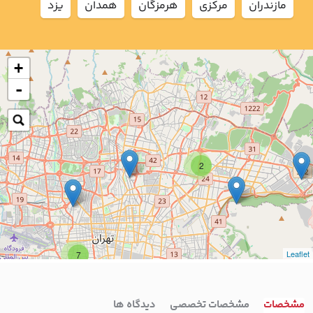
مازندران
مركزي
هرمزگان
همدان
يزد
+
-
2
Leaflet
7
4
مشخصات
مشخصات تخصصی
دیدگاه ها