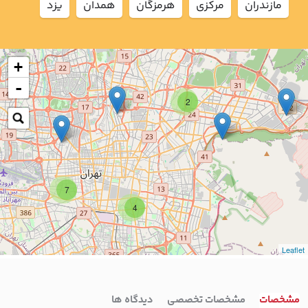
مازندران
مركزي
هرمزگان
همدان
يزد
+
-
2
7
4
Leaflet
مشخصات
مشخصات تخصصی
دیدگاه ها