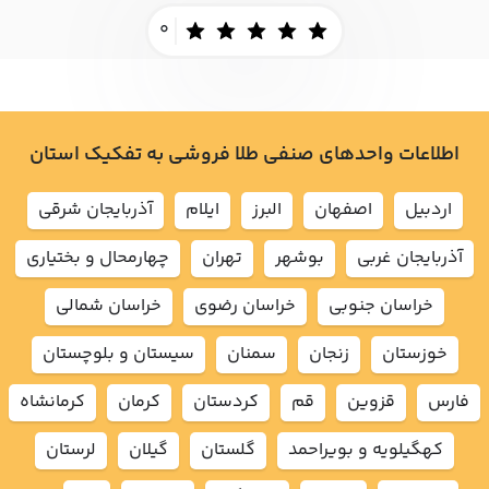
0
اطلاعات واحدهای صنفی طلا فروشی به تفکیک استان
اردبيل
اصفهان
البرز
ايلام
آذربايجان شرقي
آذربايجان غربي
بوشهر
تهران
چهارمحال و بختياري
خراسان جنوبي
خراسان رضوي
خراسان شمالي
خوزستان
زنجان
سمنان
سيستان و بلوچستان
فارس
قزوين
قم
كردستان
كرمان
كرمانشاه
كهگيلويه و بويراحمد
گلستان
گيلان
لرستان