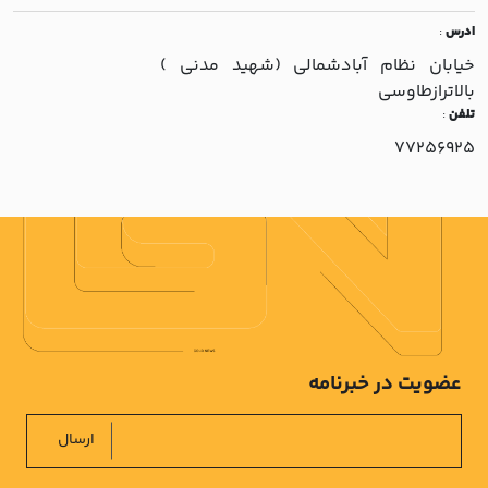
ادرس
:
خيابان نظام آبادشمالي (شهيد مدني )
بالاترازطاوسي
تلفن
:
77256925
عضویت در خبرنامه
ارسال