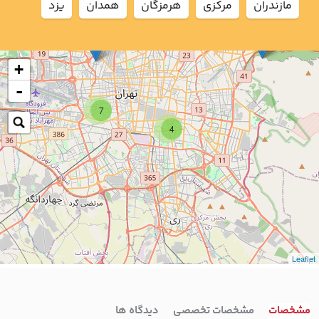
مازندران
مركزي
هرمزگان
همدان
يزد
+
-
7
4
Leaflet
مشخصات
مشخصات تخصصی
دیدگاه ها