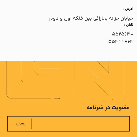
ادرس
:
خيابان خزانه بخارائي بين فلکه اول و دوم
تلفن
:
552563-
55344863
عضویت در خبرنامه
ارسال