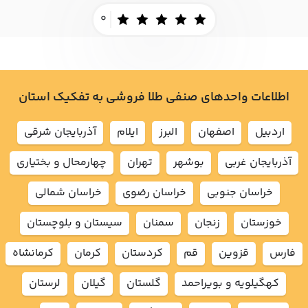
0
اطلاعات واحدهای صنفی طلا فروشی به تفکیک استان
اردبيل
اصفهان
البرز
ايلام
آذربايجان شرقي
آذربايجان غربي
بوشهر
تهران
چهارمحال و بختياري
خراسان جنوبي
خراسان رضوي
خراسان شمالي
خوزستان
زنجان
سمنان
سيستان و بلوچستان
فارس
قزوين
قم
كردستان
كرمان
كرمانشاه
كهگيلويه و بويراحمد
گلستان
گيلان
لرستان