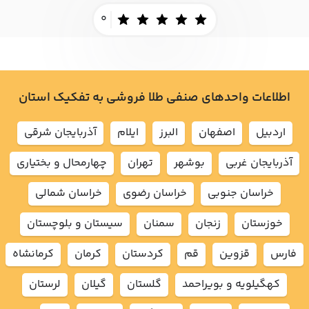
0
اطلاعات واحدهای صنفی طلا فروشی به تفکیک استان
اردبيل
اصفهان
البرز
ايلام
آذربايجان شرقي
آذربايجان غربي
بوشهر
تهران
چهارمحال و بختياري
خراسان جنوبي
خراسان رضوي
خراسان شمالي
خوزستان
زنجان
سمنان
سيستان و بلوچستان
فارس
قزوين
قم
كردستان
كرمان
كرمانشاه
كهگيلويه و بويراحمد
گلستان
گيلان
لرستان