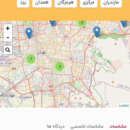
مازندران
مركزي
هرمزگان
همدان
يزد
2
+
-
7
4
Leaflet
مشخصات
مشخصات تخصصی
دیدگاه ها