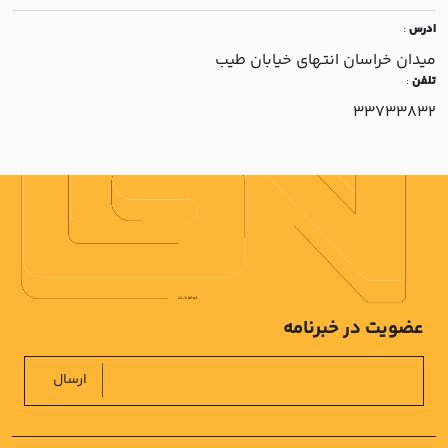
ادرس
:
ميدان خراسان انتهاي خيابان طيب
تلفن
:
33733832
عضویت در خبرنامه
ارسال