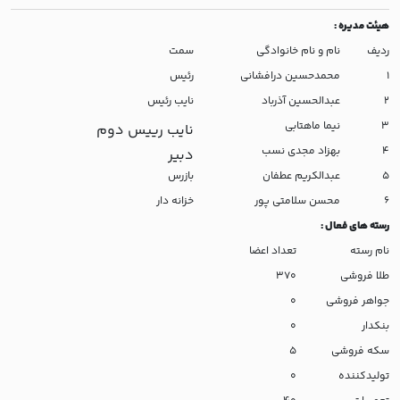
هیئت مدیره
:
ردیف
نام و نام خانوادگی
سمت
1
محمدحسین درافشانی
رئیس
2
عبدالحسین آذرباد
نایب رئیس
3
نیما ماهتابی
نایب رییس دوم
4
بهزاد مجدی نسب
دبیر
5
عبدالکریم عطفان
بازرس
6
محسن سلامتی پور
خزانه دار
رسته های فعال
:
نام رسته
تعداد اعضا
طلا فروشی
370
جواهر فروشی
0
بنکدار
0
سکه فروشی
5
تولیدکننده
0