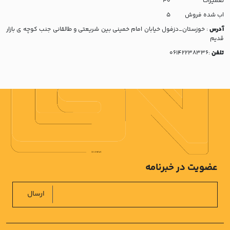
تعمیرات
40
اب شده فروش
5
آدرس
: خوزستان_دزفول خیابان امام خمینی بین شریعتی و طالقانی جنب کوچه ی بازار
قدیم
تلفن
:06142238336
عضویت در خبرنامه
ارسال