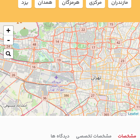
مازندران
مركزي
هرمزگان
همدان
يزد
+
-
Leaflet
مشخصات
مشخصات تخصصی
دیدگاه ها