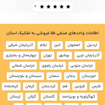
0
اطلاعات واحدهای صنفی طلا فروشی به تفکیک استان
اردبيل
اصفهان
البرز
ايلام
آذربايجان شرقي
آذربايجان غربي
بوشهر
تهران
چهارمحال و بختياري
خراسان جنوبي
خراسان رضوي
خراسان شمالي
خوزستان
زنجان
سمنان
سيستان و بلوچستان
فارس
قزوين
قم
كردستان
كرمان
كرمانشاه
كهگيلويه و بويراحمد
گلستان
گيلان
لرستان