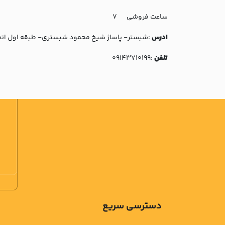
ساعت فروشی
7
ادرس
:شبستر- پاساژ شیخ محمود شبستری- طبقه اول اتح
تلفن
:09143710199
دسترسی سریع