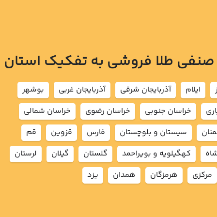
 صنفی طلا فروشی به تفکیک استان
ايلام
آذربايجان شرقي
آذربايجان غربي
بوشهر
اري
خراسان جنوبي
خراسان رضوي
خراسان شمالي
نان
سيستان و بلوچستان
فارس
قزوين
قم
شاه
كهگيلويه و بويراحمد
گلستان
گيلان
لرستان
مركزي
هرمزگان
همدان
يزد