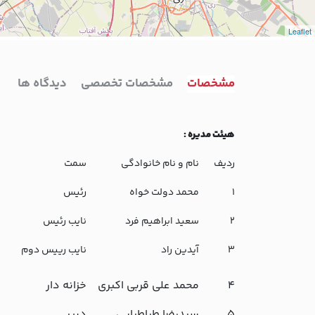
Leaflet
مشخصات
مشخصات تخصصی
دیدگاه ها
هیئت مدیره
:
ردیف
نام و نام خانوادگی
سمت
1
محمد دولت خواه
رئیس
2
سعید ابراهیم فرد
نایب رئیس
3
آیدین راد
نایب رییس دوم
4
محمد علی قربی اکبری
خزانه دار
5
سیدرضا طباطبایی
دبیر