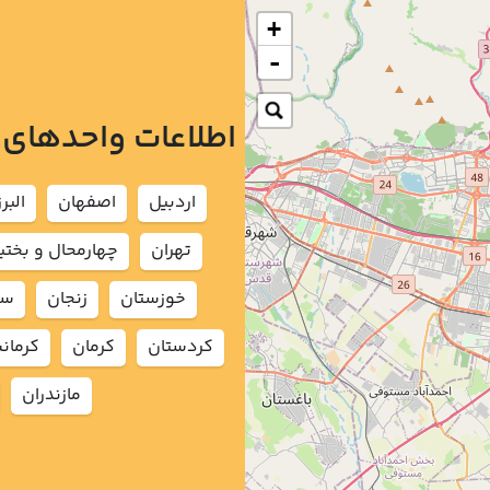
+
-
اطلاعات واحدهای
اردبيل
اصفهان
البرز
تهران
چهارمحال و بختي
خوزستان
زنجان
سم
كردستان
كرمان
كرمان
مازندران