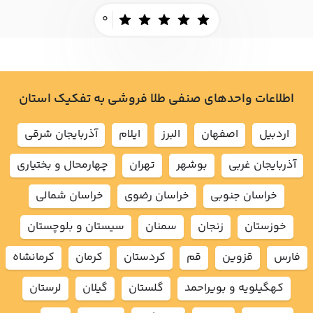
0
اطلاعات واحدهای صنفی طلا فروشی به تفکیک استان
اردبيل
اصفهان
البرز
ايلام
آذربايجان شرقي
آذربايجان غربي
بوشهر
تهران
چهارمحال و بختياري
خراسان جنوبي
خراسان رضوي
خراسان شمالي
خوزستان
زنجان
سمنان
سيستان و بلوچستان
فارس
قزوين
قم
كردستان
كرمان
كرمانشاه
كهگيلويه و بويراحمد
گلستان
گيلان
لرستان