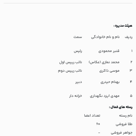
هیئت مدیره
:
ردیف
نام و نام خانوادگی
سمت
1
قنبر محمودی
رئیس
2
محمد نمازی (عکاس)
نائب رییس اول
3
موسی ذاکری
نائب رییس دوم
4
بهنام حیدری
دبیر
5
مهدی ایزد نگهداری
خزانه دار
رسته های فعال
:
نام رسته
تعداد اعضا
طلا فروشی
60
جواهر فروشی
-