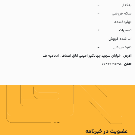
بنکدار
-
سکه فروشی
-
تولیدکننده
-
تعمیرات
2
اب شده فروش
-
نقره فروشی
-
ادرس
: خیابان شهید جهانگیر امینی اتاق اصناف ، اتحادیه طلا
تلفن
:7642230351
عضویت در خبرنامه