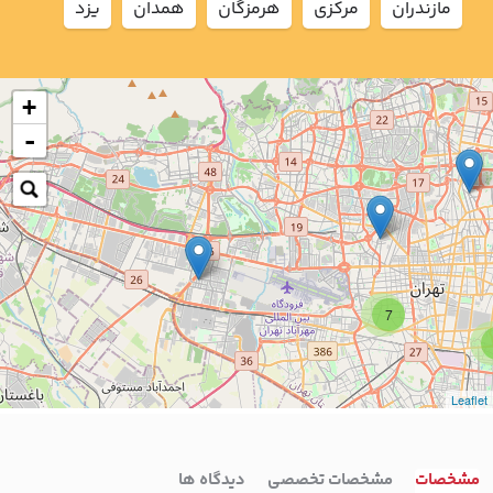
مازندران
مركزي
هرمزگان
همدان
يزد
+
-
7
Leaflet
مشخصات
مشخصات تخصصی
دیدگاه ها