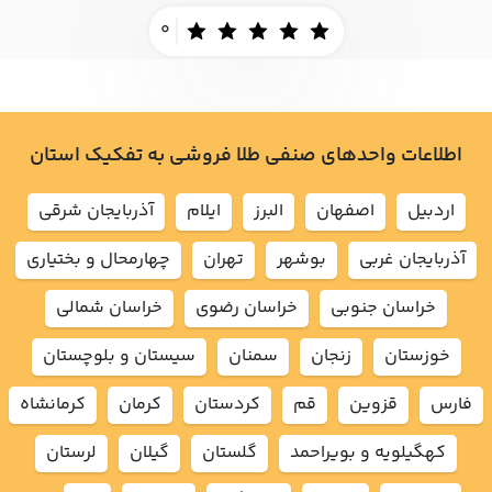
0
اطلاعات واحدهای صنفی طلا فروشی به تفکیک استان
اردبيل
اصفهان
البرز
ايلام
آذربايجان شرقي
آذربايجان غربي
بوشهر
تهران
چهارمحال و بختياري
خراسان جنوبي
خراسان رضوي
خراسان شمالي
خوزستان
زنجان
سمنان
سيستان و بلوچستان
فارس
قزوين
قم
كردستان
كرمان
كرمانشاه
كهگيلويه و بويراحمد
گلستان
گيلان
لرستان