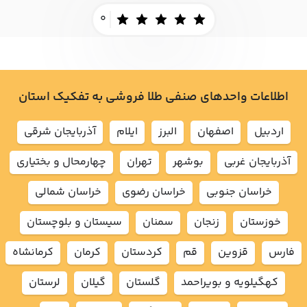
0
اطلاعات واحدهای صنفی طلا فروشی به تفکیک استان
اردبيل
اصفهان
البرز
ايلام
آذربايجان شرقي
آذربايجان غربي
بوشهر
تهران
چهارمحال و بختياري
خراسان جنوبي
خراسان رضوي
خراسان شمالي
خوزستان
زنجان
سمنان
سيستان و بلوچستان
فارس
قزوين
قم
كردستان
كرمان
كرمانشاه
كهگيلويه و بويراحمد
گلستان
گيلان
لرستان