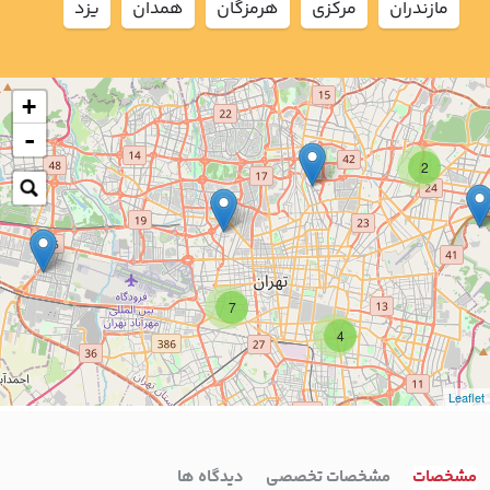
مازندران
مركزي
هرمزگان
همدان
يزد
+
-
2
7
4
Leaflet
مشخصات
مشخصات تخصصی
دیدگاه ها