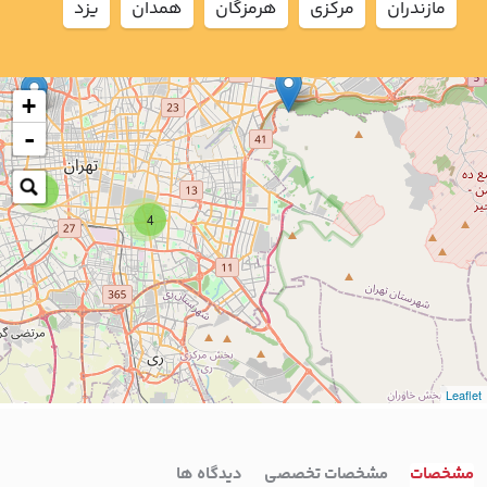
مازندران
مركزي
هرمزگان
همدان
يزد
+
-
7
4
Leaflet
مشخصات
مشخصات تخصصی
دیدگاه ها