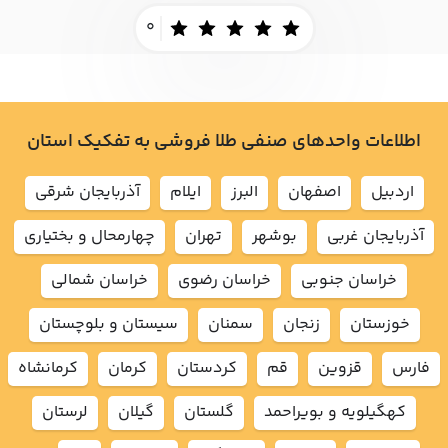
0
اطلاعات واحدهای صنفی طلا فروشی به تفکیک استان
اردبيل
اصفهان
البرز
ايلام
آذربايجان شرقي
آذربايجان غربي
بوشهر
تهران
چهارمحال و بختياري
خراسان جنوبي
خراسان رضوي
خراسان شمالي
خوزستان
زنجان
سمنان
سيستان و بلوچستان
فارس
قزوين
قم
كردستان
كرمان
كرمانشاه
كهگيلويه و بويراحمد
گلستان
گيلان
لرستان