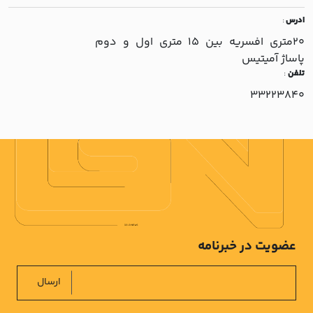
ادرس
:
20متري افسريه بين 15 متري اول و دوم
پاساژ آميتيس
تلفن
:
33223840
عضویت در خبرنامه
ارسال