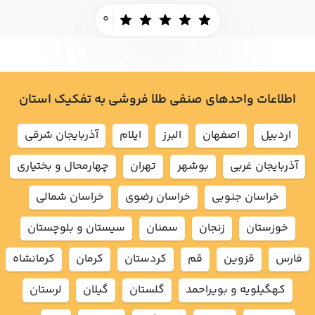
0
اطلاعات واحدهای صنفی طلا فروشی به تفکیک استان
اردبيل
اصفهان
البرز
ايلام
آذربايجان شرقي
آذربايجان غربي
بوشهر
تهران
چهارمحال و بختياري
خراسان جنوبي
خراسان رضوي
خراسان شمالي
خوزستان
زنجان
سمنان
سيستان و بلوچستان
فارس
قزوين
قم
كردستان
كرمان
كرمانشاه
كهگيلويه و بويراحمد
گلستان
گيلان
لرستان