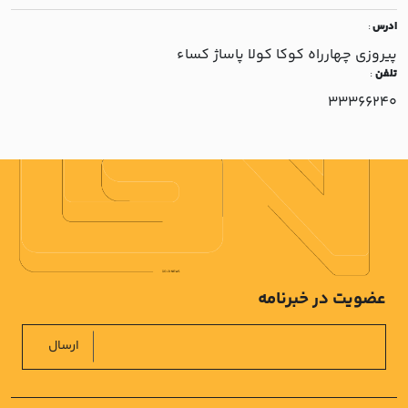
ادرس
:
پيروزي چهارراه کوکا کولا پاساژ کساء
تلفن
:
33366240
عضویت در خبرنامه
ارسال