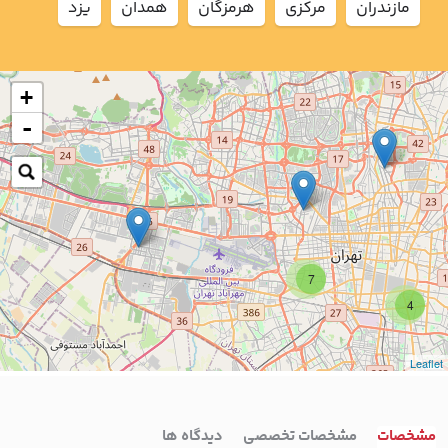
مازندران
مركزي
هرمزگان
همدان
يزد
+
-
7
4
Leaflet
مشخصات
مشخصات تخصصی
دیدگاه ها