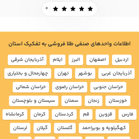
0
اطلاعات واحدهای صنفی طلا فروشی به تفکیک استان
اردبيل
اصفهان
البرز
ايلام
آذربايجان شرقي
آذربايجان غربي
بوشهر
تهران
چهارمحال و بختياري
خراسان جنوبي
خراسان رضوي
خراسان شمالي
خوزستان
زنجان
سمنان
سيستان و بلوچستان
فارس
قزوين
قم
كردستان
كرمان
كرمانشاه
كهگيلويه و بويراحمد
گلستان
گيلان
لرستان