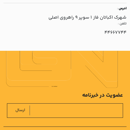
ادرس
:
شهرک اکباتان فاز 1 سوپر 9 راهروي اصلي
تلفن :
44667744
عضویت در خبرنامه
ارسال