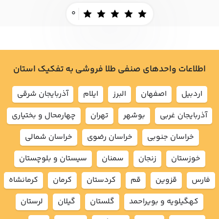
0
اطلاعات واحدهای صنفی طلا فروشی به تفکیک استان
اردبيل
اصفهان
البرز
ايلام
آذربايجان شرقي
آذربايجان غربي
بوشهر
تهران
چهارمحال و بختياري
خراسان جنوبي
خراسان رضوي
خراسان شمالي
خوزستان
زنجان
سمنان
سيستان و بلوچستان
فارس
قزوين
قم
كردستان
كرمان
كرمانشاه
كهگيلويه و بويراحمد
گلستان
گيلان
لرستان