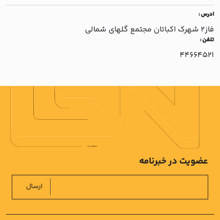
ادرس :
فاز2 شهرک اکباتان مجتمع گلهاي شمالي
تلفن :
44664521
عضویت در خبرنامه
ارسال