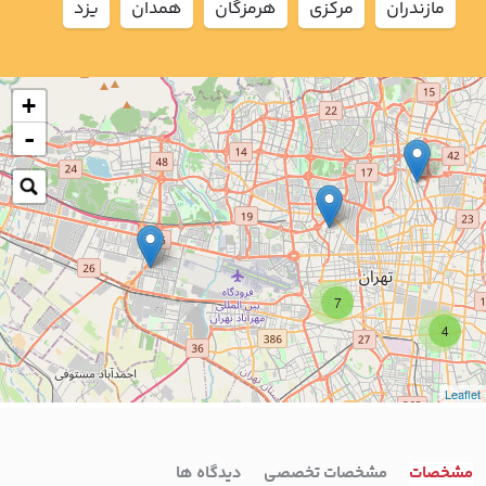
مازندران
مركزي
هرمزگان
همدان
يزد
+
-
7
4
Leaflet
مشخصات
مشخصات تخصصی
دیدگاه ها