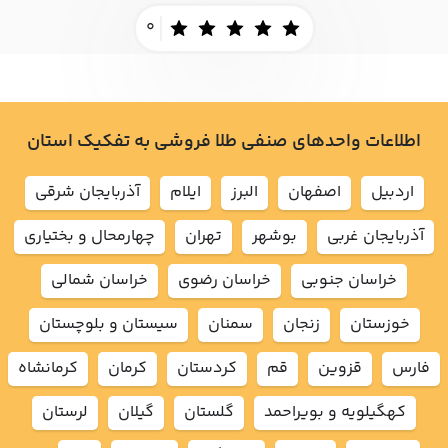
0
اطلاعات واحدهای صنفی طلا فروشی به تفکیک استان
اردبيل
اصفهان
البرز
ايلام
آذربايجان شرقي
آذربايجان غربي
بوشهر
تهران
چهارمحال و بختياري
خراسان جنوبي
خراسان رضوي
خراسان شمالي
خوزستان
زنجان
سمنان
سيستان و بلوچستان
فارس
قزوين
قم
كردستان
كرمان
كرمانشاه
كهگيلويه و بويراحمد
گلستان
گيلان
لرستان