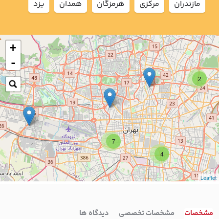
مازندران
مركزي
هرمزگان
همدان
يزد
+
-
2
7
4
Leaflet
مشخصات
مشخصات تخصصی
دیدگاه ها