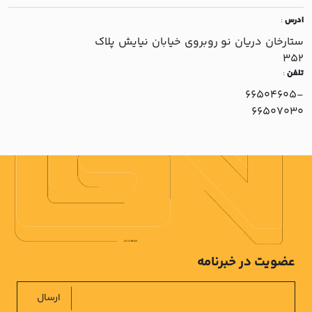
ادرس
:
ستارخان دريان نو روبروي خيابان نيايش پلاک
352
تلفن
:
66504605-
66507030
عضویت در خبرنامه
ارسال