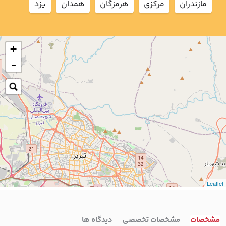
مازندران
مركزي
هرمزگان
همدان
يزد
+
-
Leaflet
مشخصات
مشخصات تخصصی
دیدگاه ها