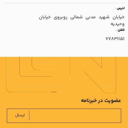
ادرس
:
خيابان شهيد مدني شمالي روبروي خيابان
وحيديه
تلفن
:
77831151
عضویت در خبرنامه
ارسال