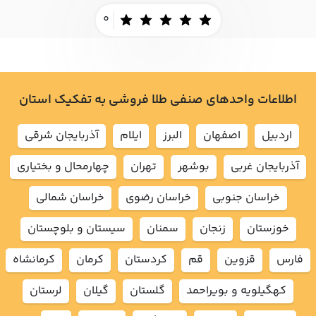
0
اطلاعات واحدهای صنفی طلا فروشی به تفکیک استان
اردبيل
اصفهان
البرز
ايلام
آذربايجان شرقي
آذربايجان غربي
بوشهر
تهران
چهارمحال و بختياري
خراسان جنوبي
خراسان رضوي
خراسان شمالي
خوزستان
زنجان
سمنان
سيستان و بلوچستان
فارس
قزوين
قم
كردستان
كرمان
كرمانشاه
كهگيلويه و بويراحمد
گلستان
گيلان
لرستان