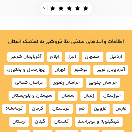
0
اطلاعات واحدهای صنفی طلا فروشی به تفکیک استان
اردبيل
اصفهان
البرز
ايلام
آذربايجان شرقي
آذربايجان غربي
بوشهر
تهران
چهارمحال و بختياري
خراسان جنوبي
خراسان رضوي
خراسان شمالي
خوزستان
زنجان
سمنان
سيستان و بلوچستان
فارس
قزوين
قم
كردستان
كرمان
كرمانشاه
كهگيلويه و بويراحمد
گلستان
گيلان
لرستان