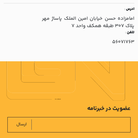
ادرس
:
امامزاده حسن خيابان امين الملک پاساژ مهر
پلاک 307 طبقه همکف واحد 7
تلفن
:
56071763
عضویت در خبرنامه
ارسال