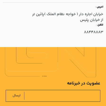
ادرس
:
خيابان اجاره دار ( خواجه نظام الملک )پائين تر
از خيابان پليس
تلفن
:
88448883
عضویت در خبرنامه
ارسال