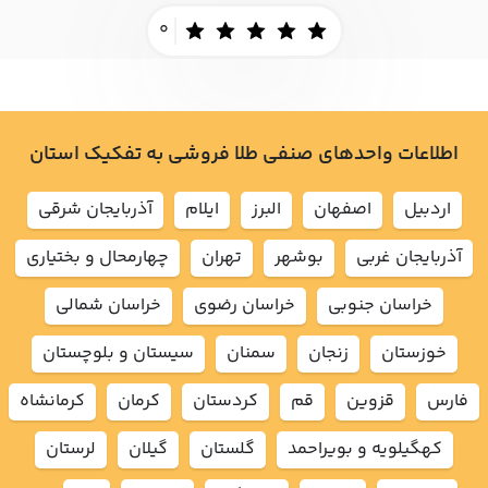
0
اطلاعات واحدهای صنفی طلا فروشی به تفکیک استان
اردبيل
اصفهان
البرز
ايلام
آذربايجان شرقي
آذربايجان غربي
بوشهر
تهران
چهارمحال و بختياري
خراسان جنوبي
خراسان رضوي
خراسان شمالي
خوزستان
زنجان
سمنان
سيستان و بلوچستان
فارس
قزوين
قم
كردستان
كرمان
كرمانشاه
كهگيلويه و بويراحمد
گلستان
گيلان
لرستان