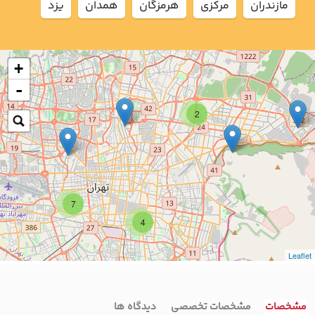
مازندران
مركزي
هرمزگان
همدان
يزد
+
-
2
7
4
Leaflet
مشخصات
مشخصات تخصصی
دیدگاه ها