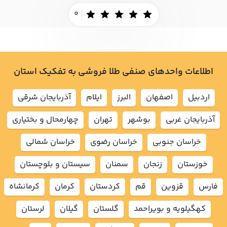
0
اطلاعات واحدهای صنفی طلا فروشی به تفکیک استان
اردبيل
اصفهان
البرز
ايلام
آذربايجان شرقي
آذربايجان غربي
بوشهر
تهران
چهارمحال و بختياري
خراسان جنوبي
خراسان رضوي
خراسان شمالي
خوزستان
زنجان
سمنان
سيستان و بلوچستان
فارس
قزوين
قم
كردستان
كرمان
كرمانشاه
كهگيلويه و بويراحمد
گلستان
گيلان
لرستان