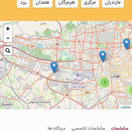
مازندران
مركزي
هرمزگان
همدان
يزد
+
-
7
Leaflet
مشخصات
مشخصات تخصصی
دیدگاه ها