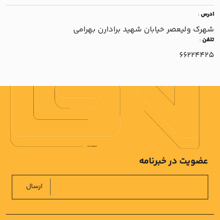
ادرس
:
شهرک وليعصر خيابان شهيد برادارن بهرامي
تلفن
:
66224425
عضویت در خبرنامه
ارسال