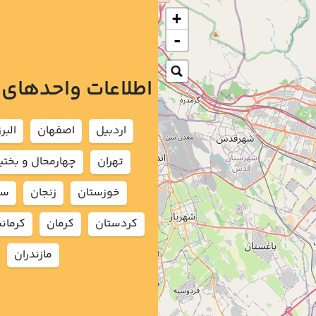
+
-
اطلاعات واحدهای
اردبيل
اصفهان
البرز
تهران
چهارمحال و بختي
خوزستان
زنجان
سم
كردستان
كرمان
كرمان
مازندران