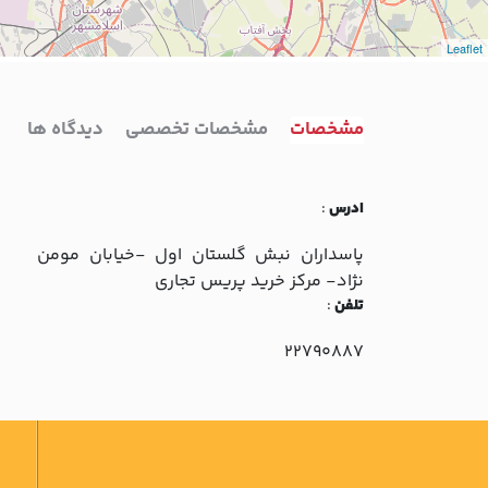
Leaflet
مشخصات
مشخصات تخصصی
دیدگاه ها
ادرس
:
پاسداران نبش گلستان اول -خيابان مومن
نژاد- مرکز خريد پريس تجاري
تلفن
:
22790887