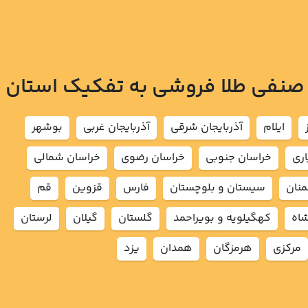
 صنفی طلا فروشی به تفکیک استان
ايلام
آذربايجان شرقي
آذربايجان غربي
بوشهر
اري
خراسان جنوبي
خراسان رضوي
خراسان شمالي
نان
سيستان و بلوچستان
فارس
قزوين
قم
شاه
كهگيلويه و بويراحمد
گلستان
گيلان
لرستان
مركزي
هرمزگان
همدان
يزد