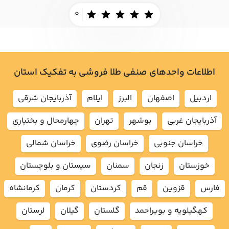
0
اطلاعات واحدهای صنفی طلا فروشی به تفکیک استان
اردبيل
اصفهان
البرز
ايلام
آذربايجان شرقي
آذربايجان غربي
بوشهر
تهران
چهارمحال و بختياري
خراسان جنوبي
خراسان رضوي
خراسان شمالي
خوزستان
زنجان
سمنان
سيستان و بلوچستان
فارس
قزوين
قم
كردستان
كرمان
كرمانشاه
كهگيلويه و بويراحمد
گلستان
گيلان
لرستان