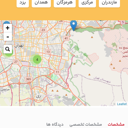
مازندران
مركزي
هرمزگان
همدان
يزد
2
+
-
7
4
Leaflet
مشخصات
مشخصات تخصصی
دیدگاه ها