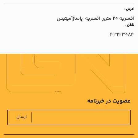
ادرس
:
افسريه 20 متري افسريه پاساژآميتيس
تلفن
:
33223083
عضویت در خبرنامه
ارسال