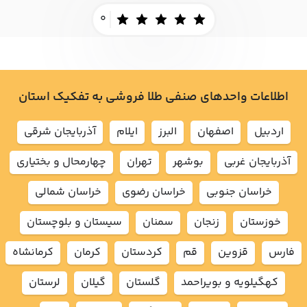
0
اطلاعات واحدهای صنفی طلا فروشی به تفکیک استان
اردبيل
اصفهان
البرز
ايلام
آذربايجان شرقي
آذربايجان غربي
بوشهر
تهران
چهارمحال و بختياري
خراسان جنوبي
خراسان رضوي
خراسان شمالي
خوزستان
زنجان
سمنان
سيستان و بلوچستان
فارس
قزوين
قم
كردستان
كرمان
كرمانشاه
كهگيلويه و بويراحمد
گلستان
گيلان
لرستان