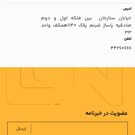
ادرس
:
خيابان ستارخان بين فلکه اول و دوم
صادقيه پاساژ شبنم پلاک 1140همکف واحد
33
تلفن
:
44260666
عضویت در خبرنامه
ارسال