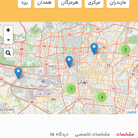
مازندران
مركزي
هرمزگان
همدان
يزد
+
-
2
7
4
Leaflet
مشخصات
مشخصات تخصصی
دیدگاه ها