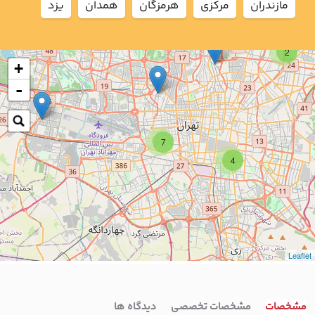
مازندران
مركزي
هرمزگان
همدان
يزد
2
+
-
7
4
Leaflet
مشخصات
مشخصات تخصصی
دیدگاه ها