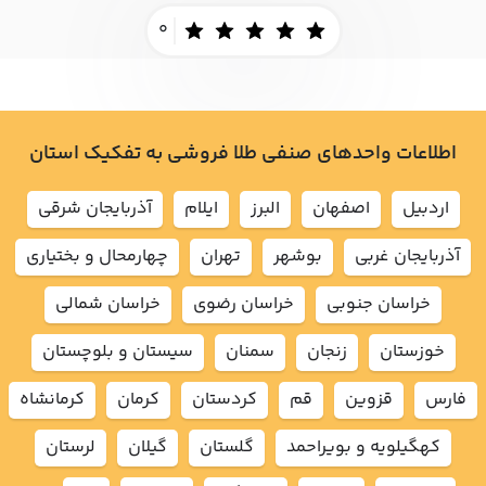
0
اطلاعات واحدهای صنفی طلا فروشی به تفکیک استان
اردبيل
اصفهان
البرز
ايلام
آذربايجان شرقي
آذربايجان غربي
بوشهر
تهران
چهارمحال و بختياري
خراسان جنوبي
خراسان رضوي
خراسان شمالي
خوزستان
زنجان
سمنان
سيستان و بلوچستان
فارس
قزوين
قم
كردستان
كرمان
كرمانشاه
كهگيلويه و بويراحمد
گلستان
گيلان
لرستان