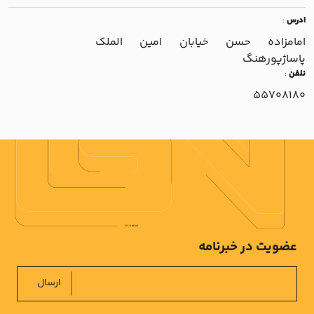
ادرس
:
امامزاده حسن خيابان امين الملک
پاساژپورهنگ
نلفن
:
55708180
عضویت در خبرنامه
ارسال