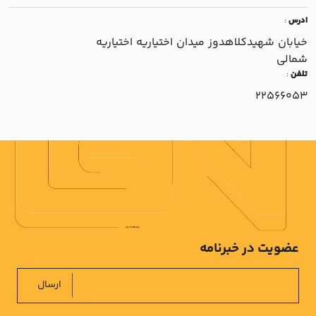
ادرس
:
خيابان شهيدکلاهدوز ميدان اختياريه اختياريه
شمالي
تلفن
:
22566053
عضویت در خبرنامه
ارسال