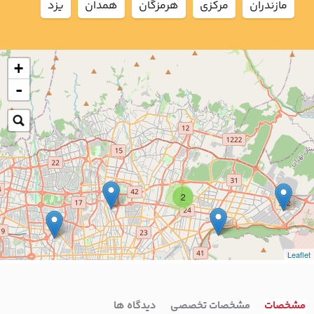
مازندران
مركزي
هرمزگان
همدان
يزد
+
-
2
Leaflet
7
مشخصات
مشخصات تخصصی
دیدگاه ها
4