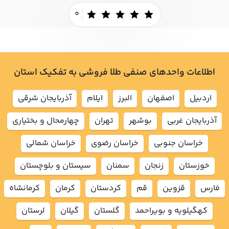
0
اطلاعات واحدهای صنفی طلا فروشی به تفکیک استان
اردبيل
اصفهان
البرز
ايلام
آذربايجان شرقي
آذربايجان غربي
بوشهر
تهران
چهارمحال و بختياري
خراسان جنوبي
خراسان رضوي
خراسان شمالي
خوزستان
زنجان
سمنان
سيستان و بلوچستان
فارس
قزوين
قم
كردستان
كرمان
كرمانشاه
كهگيلويه و بويراحمد
گلستان
گيلان
لرستان