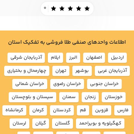
0
اطلاعات واحدهای صنفی طلا فروشی به تفکیک استان
اردبيل
اصفهان
البرز
ايلام
آذربايجان شرقي
آذربايجان غربي
بوشهر
تهران
چهارمحال و بختياري
خراسان جنوبي
خراسان رضوي
خراسان شمالي
خوزستان
زنجان
سمنان
سيستان و بلوچستان
فارس
قزوين
قم
كردستان
كرمان
كرمانشاه
كهگيلويه و بويراحمد
گلستان
گيلان
لرستان