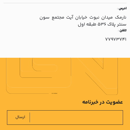
ادرس
:
نارمک ميدان نبوت خيابان آيت مجتمع سون
سنتر پلاک 536 طبقه اول
تلفن
:
77973741
عضویت در خبرنامه
ارسال