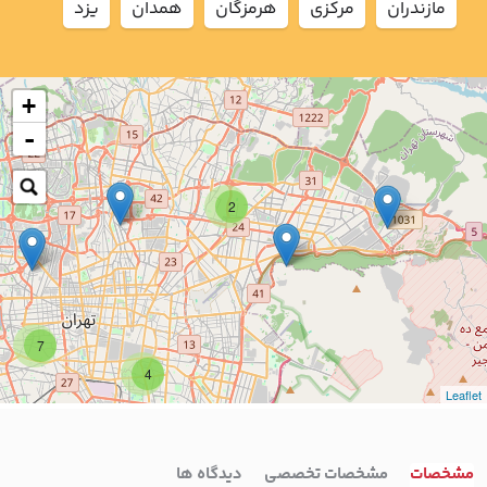
مازندران
مركزي
هرمزگان
همدان
يزد
+
-
2
7
4
Leaflet
مشخصات
مشخصات تخصصی
دیدگاه ها