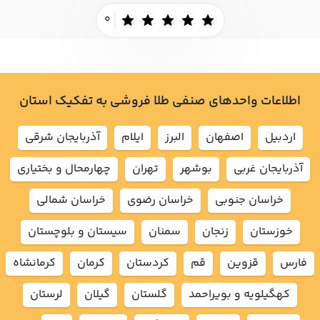
0
اطلاعات واحدهای صنفی طلا فروشی به تفکیک استان
اردبيل
اصفهان
البرز
ايلام
آذربايجان شرقي
آذربايجان غربي
بوشهر
تهران
چهارمحال و بختياري
خراسان جنوبي
خراسان رضوي
خراسان شمالي
خوزستان
زنجان
سمنان
سيستان و بلوچستان
فارس
قزوين
قم
كردستان
كرمان
كرمانشاه
كهگيلويه و بويراحمد
گلستان
گيلان
لرستان