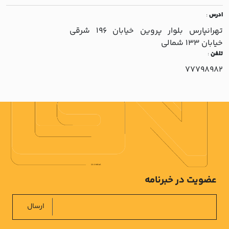
ادرس
:
تهرانپارس بلوار پروين خيابان 196 شرقي
خيابان 133 شمالي
تلفن
:
77798982
عضویت در خبرنامه
ارسال